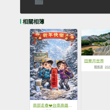
相關相簿
田寮月世界
楊振源
202
南部走春❤️台南高雄百大步道小百岳-梅峰ㄧ線天獵鷹尖-大凍雞籠山-壽山-大小岡山月世界