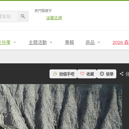
熱門關鍵字
淡蘭古道
友分享
主題活動
專輯
商品
2026
拍個手吧
收藏
檢舉