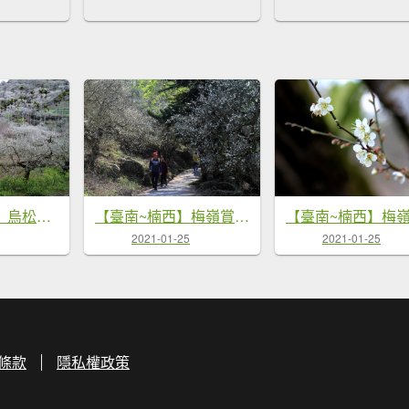
【南投~信義 】 烏松崙賞梅
【臺南~楠西】梅嶺賞梅二~梅峰古道
2021-01-25
2021-01-25
條款
隱私權政策