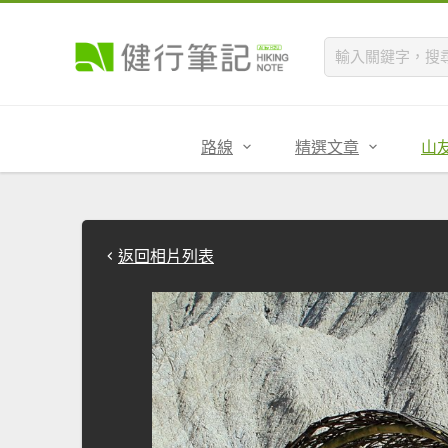
路線
精選文章
山
返回相片列表