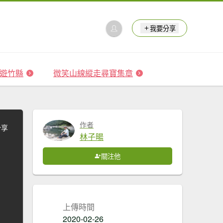
我要分享
 森遊竹縣
微笑山線縱走尋寶集章
作者
分享
林子暘
關注他
上傳時間
2020-02-26