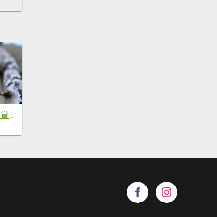
【臺南~楠西】梅嶺賞梅一~觀音步道