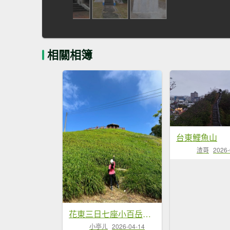
相關相簿
台東鯉魚山
渣哥
2026-
花東三日七座小百岳外加池上風情20260411-0413
小亭ㄦ
2026-04-14