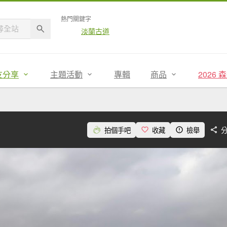
熱門關鍵字
淡蘭古道
友分享
主題活動
專輯
商品
2026
拍個手吧
收藏
檢舉