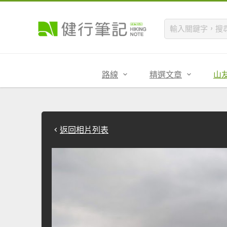
路線
精選文章
山
返回相片列表