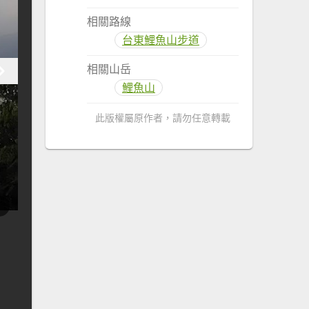
相關路線
台東鯉魚山步道
相關山岳
鯉魚山
此版權屬原作者，請勿任意轉載