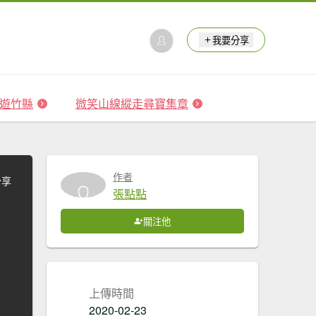
我要分享
 森遊竹縣
微笑山線縱走尋寶集章
作者
分享
張點點
關注他
上傳時間
2020-02-23