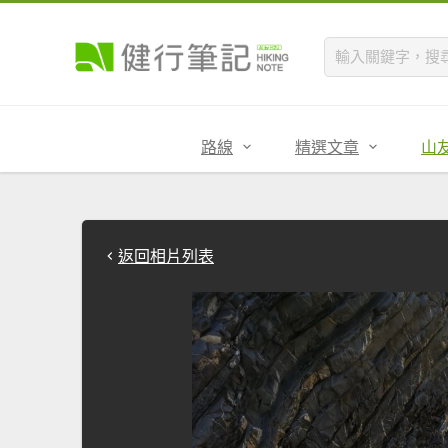
路線
精選文章
山
返回相片列表