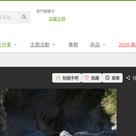
熱門關鍵字
淡蘭古道
友分享
主題活動
專輯
商品
2026
拍個手吧
收藏
檢舉