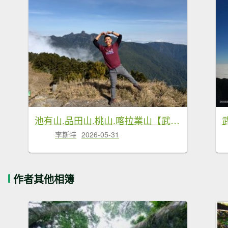
池有山.品田山.桃山.喀拉業山【武陵四秀 最硬的是…】
武
李斯特
2026-05-31
作者其他相簿