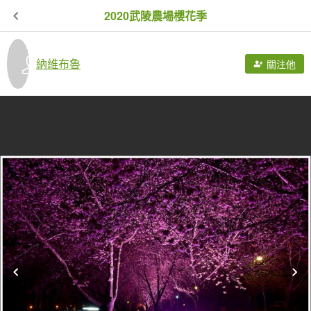
2020武陵農場櫻花季
納維布魯
關注他