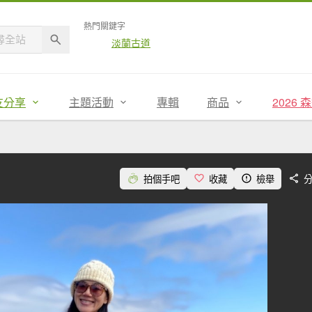
熱門關鍵字
淡蘭古道
友分享
主題活動
專輯
商品
2026
拍個手吧
收藏
檢舉