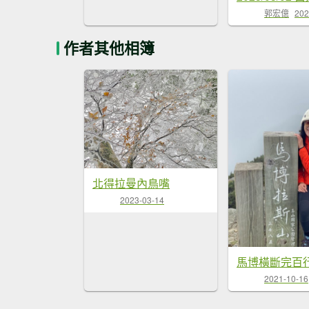
郭宏億
202
作者其他相簿
北得拉曼內鳥嘴
2023-03-14
馬博橫斷完百
2021-10-16