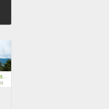
白姑大山單攻19小時奮戰
-15