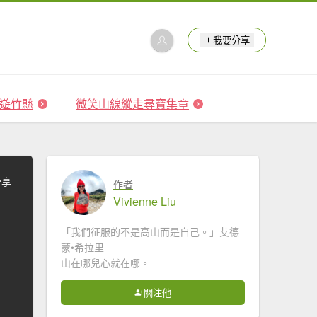
我要分享
 森遊竹縣
微笑山線縱走尋寶集章
分享
作者
Vivienne Liu
「我們征服的不是高山而是自己。」艾德
蒙•希拉里
山在哪兒心就在哪。
關注他