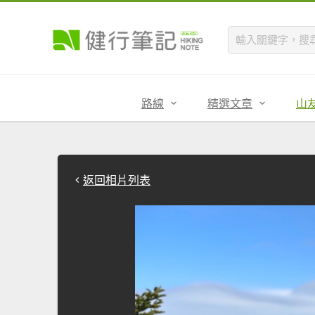
路線
精選文章
山
返回相片列表