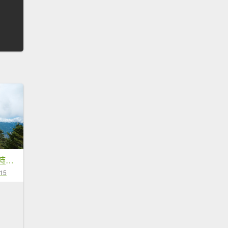
白姑大山單攻19小時奮戰
-15