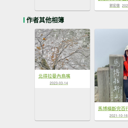
郭宏億
202
作者其他相簿
北得拉曼內鳥嘴
2023-03-14
馬博橫斷完百
2021-10-16