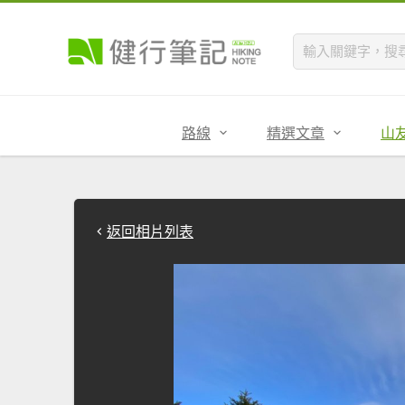
路線
精選文章
山
返回相片列表