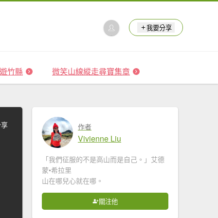
我要分享
 森遊竹縣
微笑山線縱走尋寶集章
分享
作者
Vivienne Liu
「我們征服的不是高山而是自己。」艾德
蒙•希拉里
山在哪兒心就在哪。
關注他