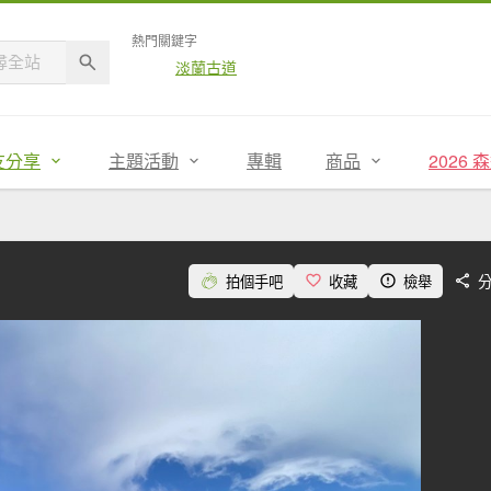
熱門關鍵字
淡蘭古道
友分享
主題活動
專輯
商品
2026
拍個手吧
收藏
檢舉