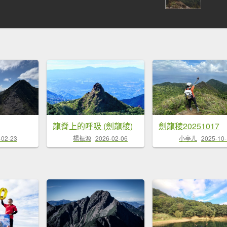
龍脊上的呼吸 (劍龍稜)
劍龍稜20251017
-02-23
楊振源
2026-02-06
小亭ㄦ
2025-10