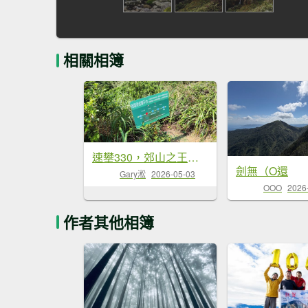
相關相簿
速攀330，郊山之王劍龍稜
劍無（O還
Gary淞
2026-05-03
OOO
2026
作者其他相簿