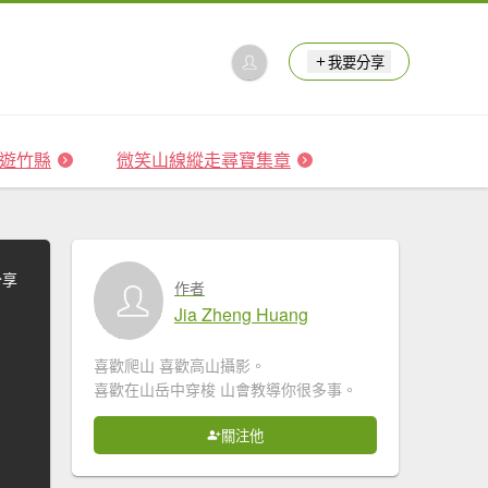
我要分享
 森遊竹縣
微笑山線縱走尋寶集章
分享
作者
Jia Zheng Huang
喜歡爬山 喜歡高山攝影。
喜歡在山岳中穿梭 山會教導你很多事。
關注他