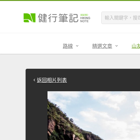
路線
精選文章
山
返回相片列表