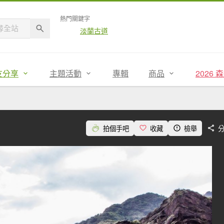
熱門關鍵字
淡蘭古道
友分享
主題活動
專輯
商品
2026
拍個手吧
收藏
檢舉