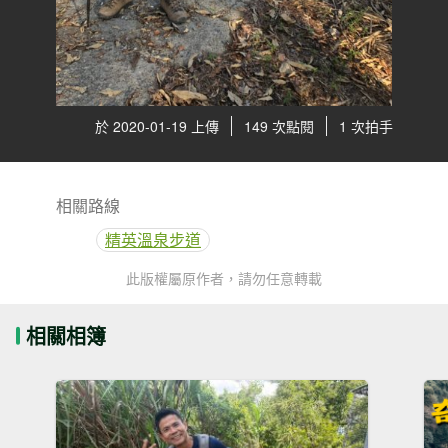
於 2020-01-19 上傳
149 次點閱
1 次拍手
相關路線
精英溫泉步道
此版權屬原作者，請勿任意轉載
相關相簿