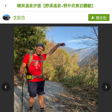
精英溫泉步道【野溪溫泉+野外炊煮初體驗】
李斯特
關注他