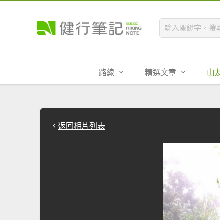
路線
精選文章
山
返回相片列表