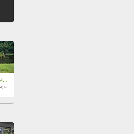
南澳御恩山與神祕湖的夏日森呼吸
-07-