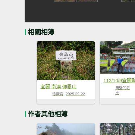
相關相簿
宜蘭 南澳 御恩山
隔壁的老
王
徐廣堯
2025-09-22
作者其他相簿