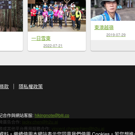
東澳越嶺
2019-07-29
一日雪東
2022-07-21
條款
隱私權政策
記合作與網站客服:
hikingnote@biji.co
牌廣告合作:
jacky.chen@h2u.ai
務或其他平台應用服務合作:
vincent.changchien@h2u.ai
關資料。繼續使用本網站表示您同意我們使用 Cookies。若您