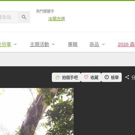
熱門關鍵字
淡蘭古道
友分享
主題活動
專輯
商品
2026
拍個手吧
收藏
檢舉