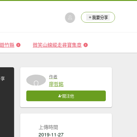
我要分享
 森遊竹縣
微笑山線縱走尋寶集章
作者
分享
廖哲銘
關注他
上傳時間
2019-11-27