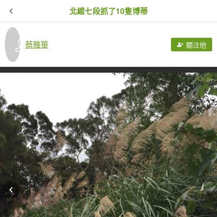
北縱七段抓了10隻博蒂
蔡雅華
關注他