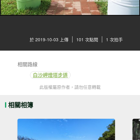
於 2019-10-03 上傳
101 次點閱
1 次拍手
相關路線
白沙岬燈塔步道
此版權屬原作者，請勿任意轉載
相關相簿