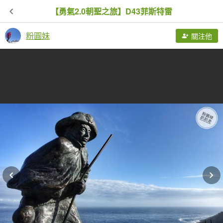
【勇氣2.0朝聖之旅】D43菲斯特雷
粉圓妹
關注他