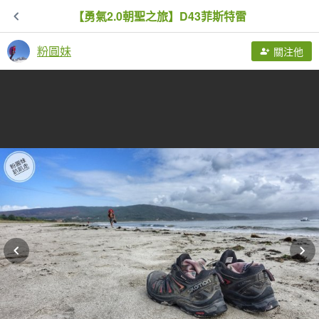
【勇氣2.0朝聖之旅】D43菲斯特雷
粉圓妹
關注他