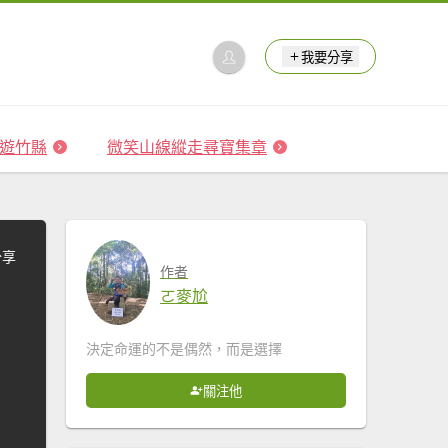
我要分享
 森遊竹縣
微笑山線縱走尋寶集章
分享
作者
ㄛ麥尬
決定命運的不是偶然，而是選擇
關注他