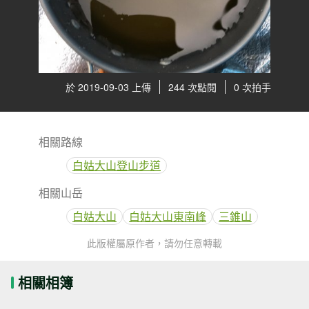
於 2019-09-03 上傳
244 次點閱
0 次拍手
相關路線
白姑大山登山步道
相關山岳
白姑大山
白姑大山東南峰
三錐山
此版權屬原作者，請勿任意轉載
相關相簿