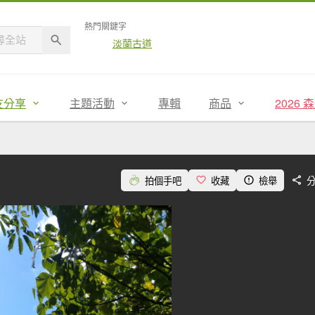
熱門關鍵字
淡蘭古道
友分享
主題活動
專輯
商品
2026
拍個手吧
收藏
檢舉