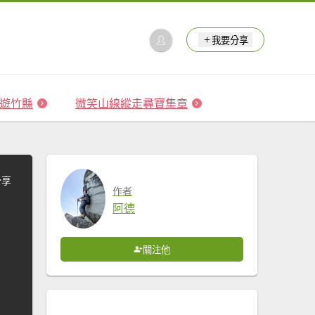
我要分享
 森遊竹縣
微笑山線縱走尋寶集章
分享
作者
阿德
關注他