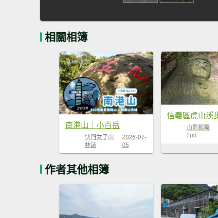
相關相簿
南港山｜小百岳
山影狐蹤
Fuli
快門女子山
2026-07-
林誌
05
作者其他相簿