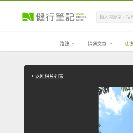
路線
精選文章
山
返回相片列表