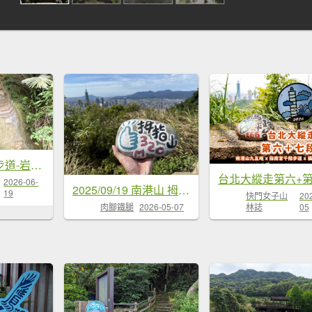
信義區虎山溪步道-岩刻佛像岩下路-四獸山步道-拇指山-南港山-九五峰-麗山橋口步道
台北大縱走第六+
2026-06-
2025/09/19 南港山 拇指山 四獸山連走
19
快門女子山
20
林誌
05
肉腳鐵腿
2026-05-07