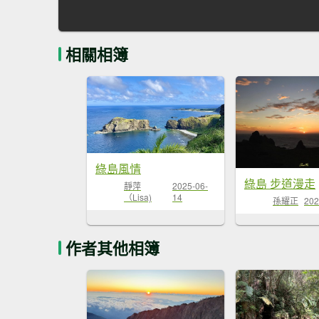
相關相簿
綠島風情
綠島 步道漫走
靜萍
2025-06-
（Lisa)
14
孫耀正
202
作者其他相簿