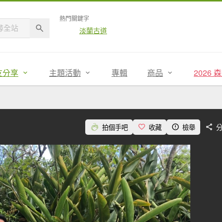
熱門關鍵字
淡蘭古道
友分享
主題活動
專輯
商品
2026
拍個手吧
收藏
檢舉