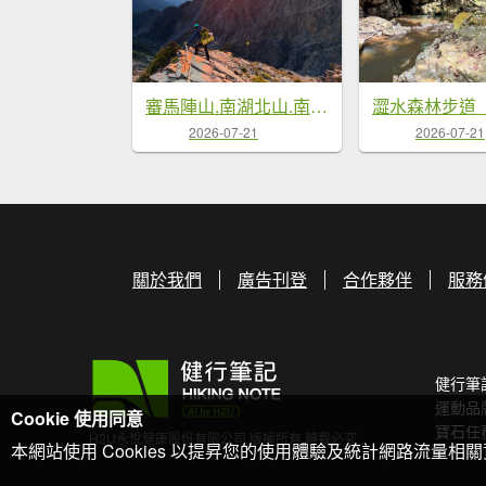
審馬陣山.南湖北山.南湖南峰.巴巴山.南湖大山【帝王之山 豈容凡夫造次】
2026-07-21
2026-07-21
關於我們
廣告刊登
合作夥伴
服務
健行筆
運動品
Cookie 使用同意
寶石任
H2U永悅健康股份有限公司 版權所有 轉載必究
本網站使用 Cookies 以提昇您的使用體驗及統計網路流量相