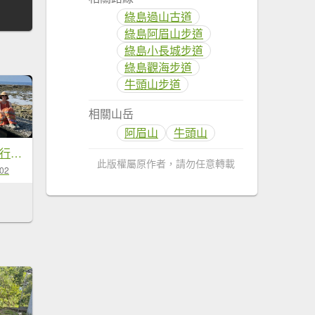
綠島過山古道
綠島阿眉山步道
綠島小長城步道
綠島觀海步道
牛頭山步道
相關山岳
阿眉山
牛頭山
5/26-28綠島深度健行環島之旅
此版權屬原作者，請勿任意轉載
-02