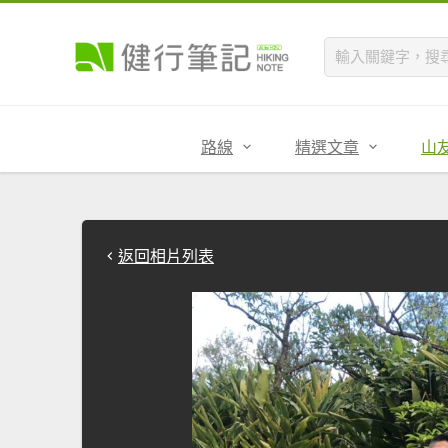
路線
精選文章
山
返回相片列表