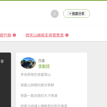
我要分享
 森遊竹縣
微笑山線縱走尋寶集章
作者
分享
李斯特
李老師現在很愛爬山
很愛山林間的那份寧靜
很愛一路走過的大汗淋漓
很愛沿途讓人開眼界的奇花異草