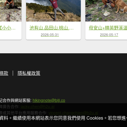
澀水森林步道【小小的社區也能發光發熱】
池有山.品田山.桃山.喀拉業山【武陵四秀 最硬的是…】
2026-05-31
2026-05-17
條款
隱私權政策
記合作與網站客服:
hikingnote@biji.co
牌廣告合作:
jacky.chen@h2u.ai
務或其他平台應用服務合作:
vincent.changchien@h2u.ai
關資料。繼續使用本網站表示您同意我們使用 Cookies。若您