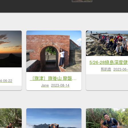
熊趴造
2023-06
〔旗津〕旗後山 龍磐公園 埔頂山 龜山步道 最南點 社頂 鵝鑾鼻 綠島小長城步道 牛頭山 水火同源
4-06-22
Jane
2023-08-14