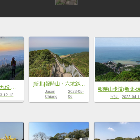
[新北]報時山、六坑斜坡索道
基隆山 報時山 九份 地質公園秋芒盛開
報時山步道(新北-瑞
Jason
2023-05-
3-12-12
Chiang
06
*花ㄦ
2023-04-1