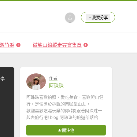
我要分享
 森遊竹縣
微笑山線縱走尋寶集章
作者
分享
阿珠珠
阿珠珠喜歡拍照，愛吃美食，喜歡爬山健
行，是個勇於挑戰的肉咖型山友，
歡迎喜歡吃喝玩樂的你(妳)跟著阿珠珠一
起去旅行吧! blog:阿珠珠的旅遊部落格
關注他