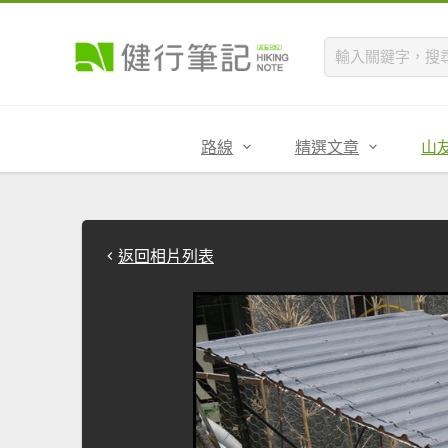
路線
精選文章
山
返回相片列表