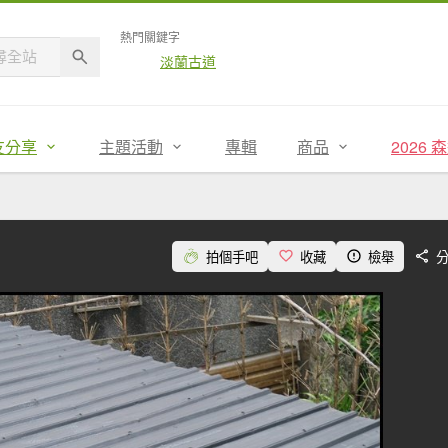
熱門關鍵字
淡蘭古道
友分享
主題活動
專輯
商品
2026
拍個手吧
收藏
檢舉