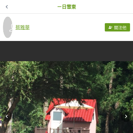
ㄧ日雪東
蔡雅華
關注他