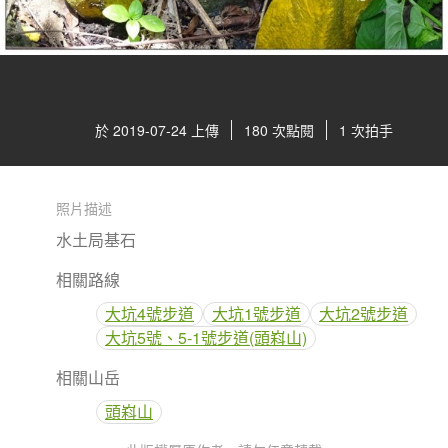
於 2019-07-24 上傳
180 次點閱
1 次拍手
照片描述
水土局基石
相關路線
大坑4號步道
大坑1號步道
大坑2號步道
大坑5號、5-1號步道(頭嵙山)
相關山岳
頭嵙山