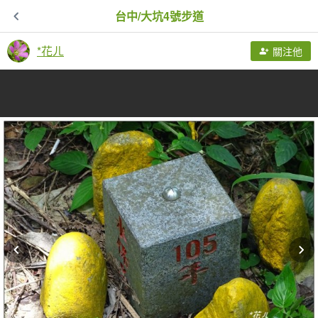
台中/大坑4號步道
*花ㄦ
關注他