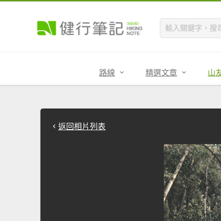
路線
精選文章
山
返回相片列表