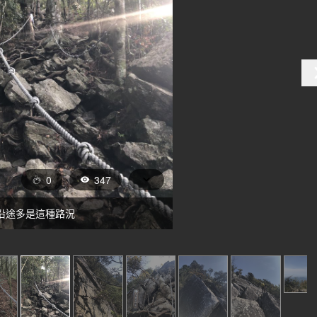
0
347
沿途多是這種路況