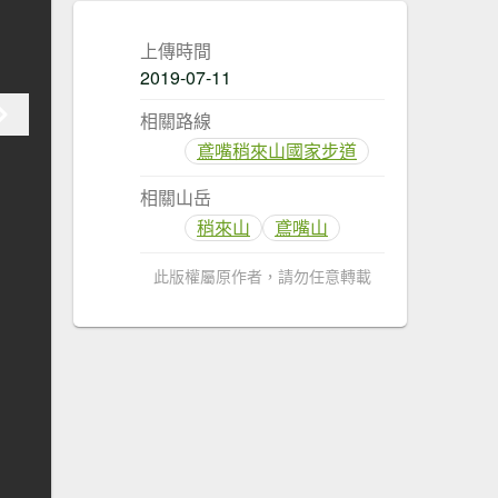
上傳時間
2019-07-11
相關路線
鳶嘴稍來山國家步道
相關山岳
稍來山
鳶嘴山
此版權屬原作者，請勿任意轉載