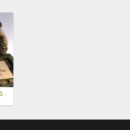
【南投仁愛】合歡西北單攻~七上八下挑戰多