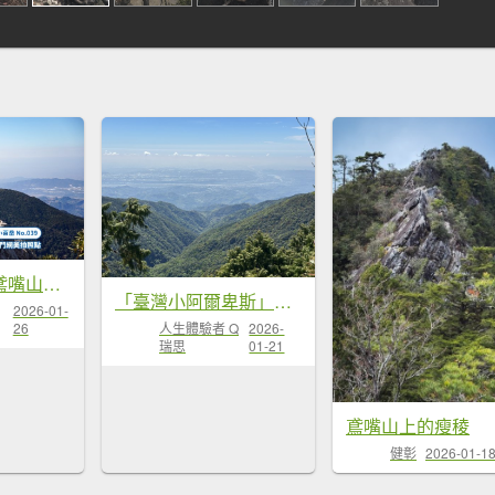
鳶嘴稍來山｜鳶嘴山稍來山O型縱走
「臺灣小阿爾卑斯」鳶嘴山
2026-01-
26
人生體驗者 Q
2026-
瑞思
01-21
鳶嘴山上的瘦稜
健彰
2026-01-1