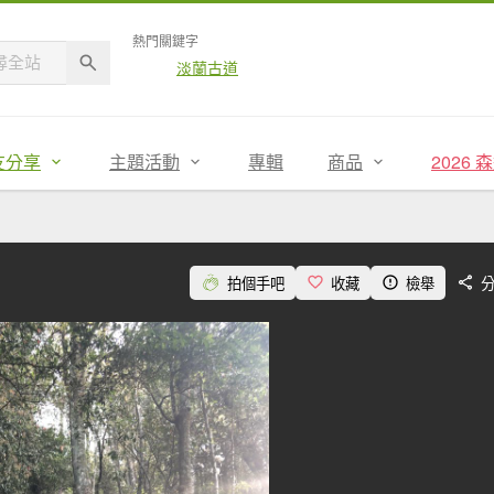
熱門關鍵字
淡蘭古道
友分享
主題活動
專輯
商品
2026
拍個手吧
收藏
檢舉