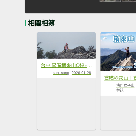
相關相簿
台中 鳶嘴稍來山O繞+稍來神木
sun_song
2026-01-28
快門女子山
林誌