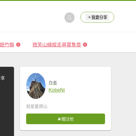
我要分享
 森遊竹縣
微笑山線縱走尋寶集章
分享
作者
KobeNi
就是愛爬山
關注他