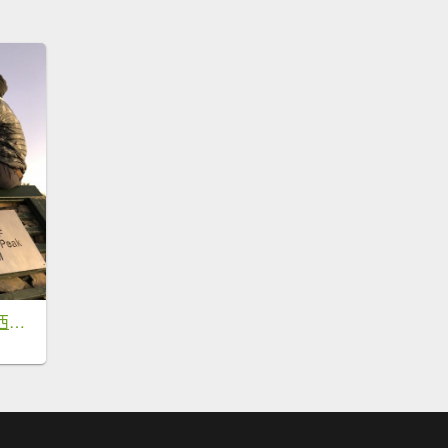
【南投仁愛】合歡西北單攻~七上八下挑戰多