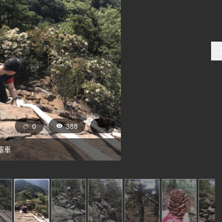
0
388
塞車