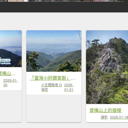
鳶嘴稍來山｜鳶嘴山稍來山O型縱走
「臺灣小阿爾卑斯」鳶嘴山
2026-01-
26
人生體驗者 Q
2026-
瑞思
01-21
鳶嘴山上的瘦稜
健彰
2026-01-1