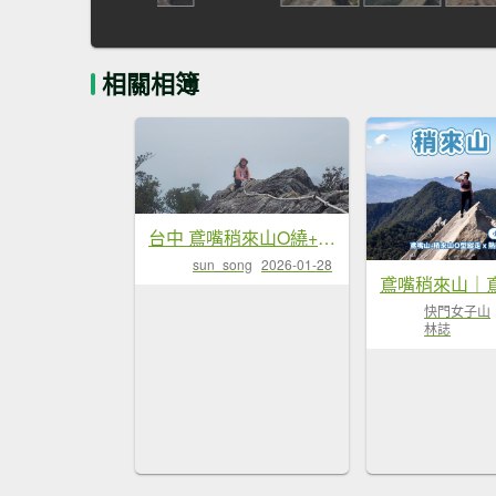
相關相簿
台中 鳶嘴稍來山O繞+稍來神木
sun_song
2026-01-28
快門女子山
林誌