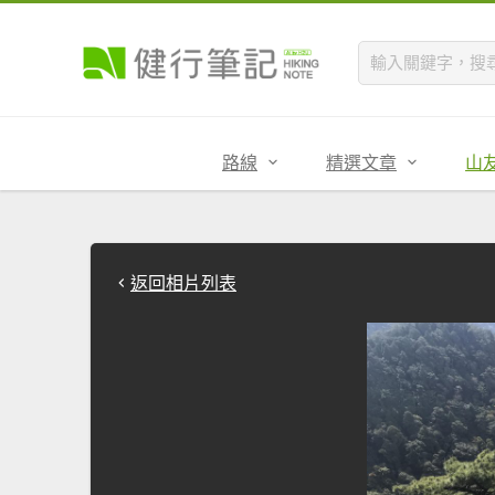
路線
精選文章
山
返回相片列表