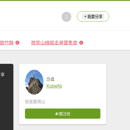
我要分享
 森遊竹縣
微笑山線縱走尋寶集章
分享
作者
KobeNi
就是愛爬山
關注他