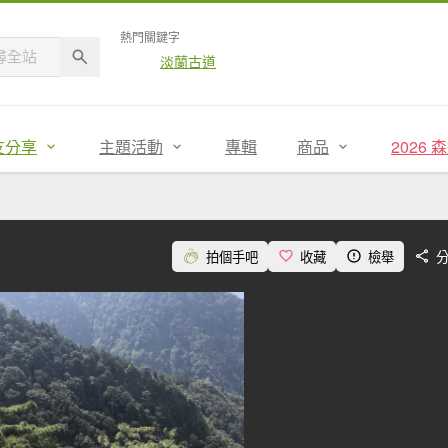
熱門關鍵字
淡蘭古道
友分享
主題活動
專輯
商品
2026
拍個手吧
收藏
檢舉