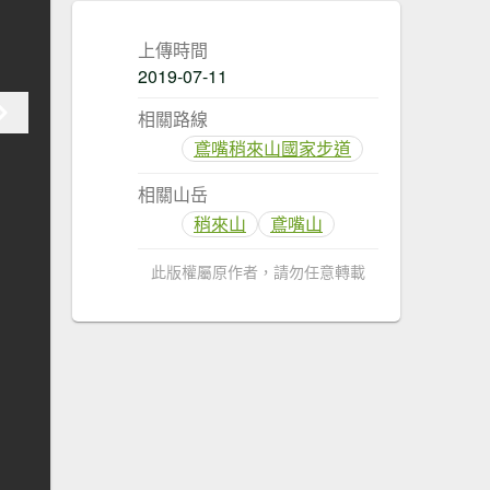
上傳時間
2019-07-11
相關路線
鳶嘴稍來山國家步道
相關山岳
稍來山
鳶嘴山
此版權屬原作者，請勿任意轉載