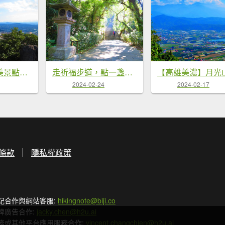
金光閃閃的網美景點：內湖金面山
走祈福步道，點一盞心燈，尋找金龍✨
2024-02-24
2024-02-17
條款
隱私權政策
記合作與網站客服:
hikingnote@biji.co
牌廣告合作:
jacky.chen@h2u.ai
務或其他平台應用服務合作:
vincent.changchien@h2u.ai