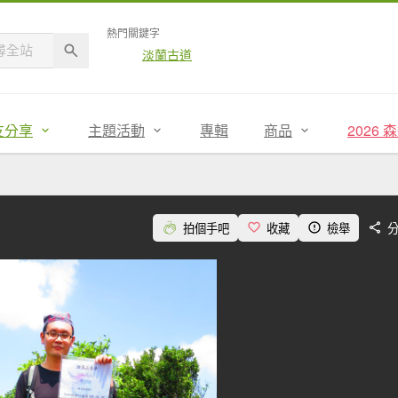
熱門關鍵字
淡蘭古道
友分享
主題活動
專輯
商品
2026
拍個手吧
收藏
檢舉