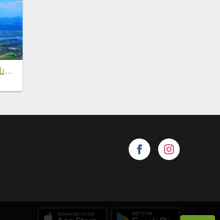
【高雄美濃】月光山稜線縱走，風光旖旎，展望無敵，宛如世外桃源