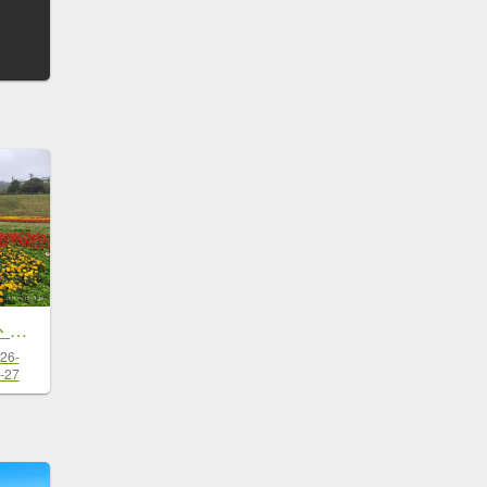
臺灣桃園國際機場、捷運大湖公園站→大溝溪生態治水園區→圓覺寺步道口→新福本坑→碧湖步道
26-
-27