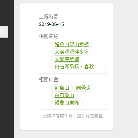
上傳時間
2019-06-15
相關路線
鯉魚山親山步道
大溝溪溪畔步道
圓覺寺步道
白石湖吊橋、春秋步道
相關山岳
鯉魚山
圓覺尖
白石湖山
鯉魚山東峰
此版權屬原作者，請勿任意轉載