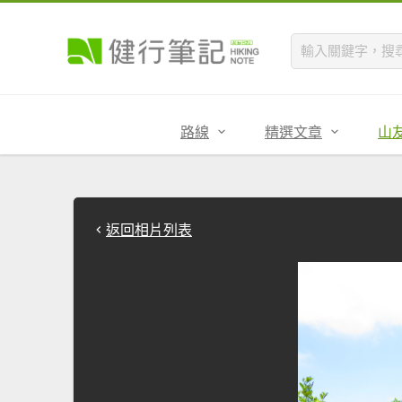
路線
精選文章
山
返回相片列表