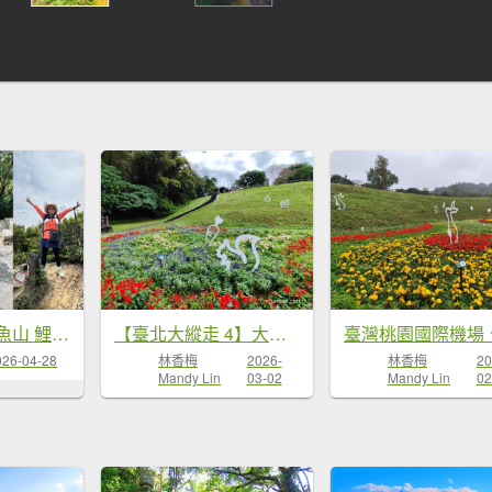
內湖圓覺尖 鯉魚山 鯉魚山東峰走一圈
【臺北大縱走 4】大湖公園→大溝溪生態治水園區→圓覺瀑布→峯碧山圓覺寺→碧山巖→白石湖吊橋→碧湖公園
026-04-28
林香梅
2026-
林香梅
20
Mandy Lin
03-02
Mandy Lin
02