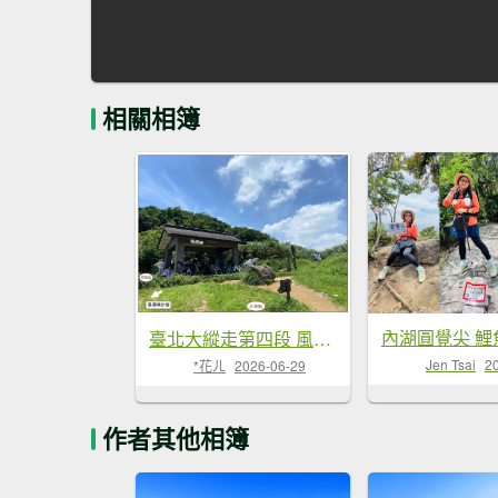
相關相簿
臺北大縱走第四段 風櫃嘴至捷運大湖公園站
Jen Tsai
2
*花ㄦ
2026-06-29
作者其他相簿