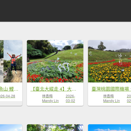
內湖圓覺尖 鯉魚山 鯉魚山東峰走一圈
【臺北大縱走 4】大湖公園→大溝溪生態治水園區→圓覺瀑布→峯碧山圓覺寺→碧山巖→白石湖吊橋→碧湖公園
026-04-28
林香梅
2026-
林香梅
20
Mandy Lin
03-02
Mandy Lin
02