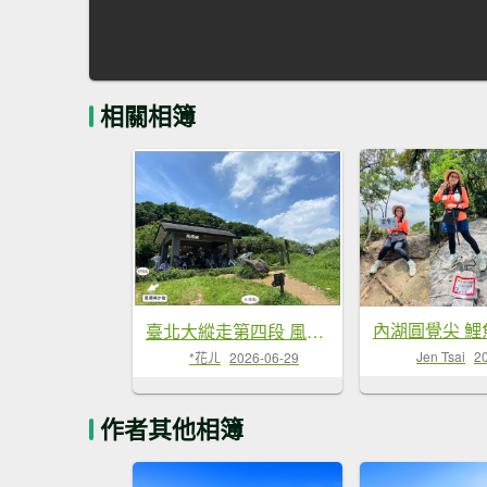
相關相簿
臺北大縱走第四段 風櫃嘴至捷運大湖公園站
Jen Tsai
2
*花ㄦ
2026-06-29
作者其他相簿