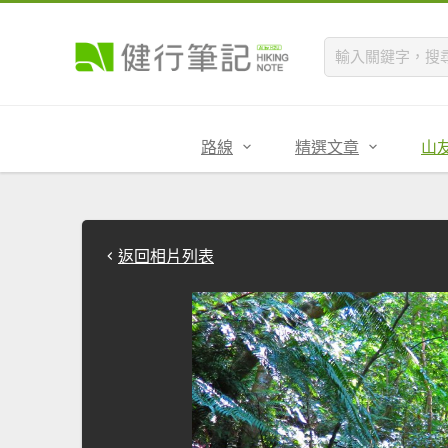
路線
精選文章
山
返回相片列表