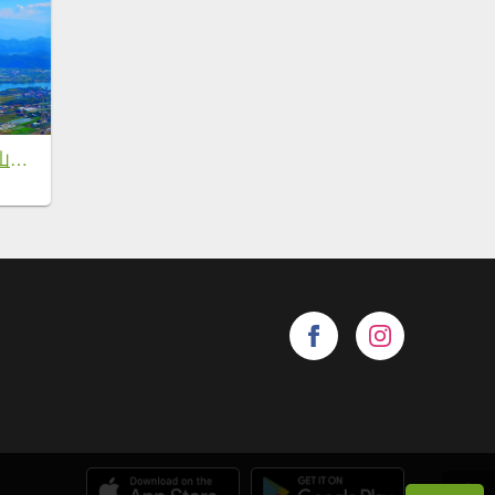
【高雄美濃】月光山稜線縱走，風光旖旎，展望無敵，宛如世外桃源