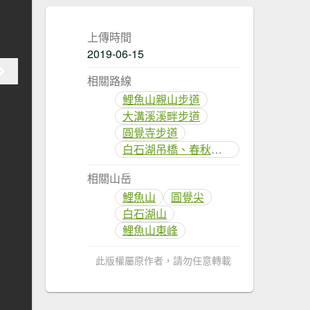
上傳時間
2019-06-15
相關路線
鯉魚山親山步道
大溝溪溪畔步道
圓覺寺步道
白石湖吊橋、春秋步道
相關山岳
鯉魚山
圓覺尖
白石湖山
鯉魚山東峰
此版權屬原作者，請勿任意轉載