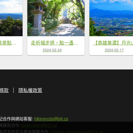
金光閃閃的網美景點：內湖金面山
走祈福步道，點一盞心燈，尋找金龍✨
2024-02-24
2024-02-17
條款
隱私權政策
記合作與網站客服:
hikingnote@biji.co
牌廣告合作:
jacky.chen@h2u.ai
務或其他平台應用服務合作:
vincent.changchien@h2u.ai