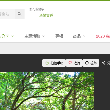
熱門關鍵字
淡蘭古道
友分享
主題活動
專輯
商品
2026
拍個手吧
收藏
檢舉