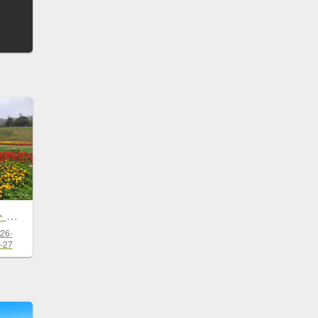
臺灣桃園國際機場、捷運大湖公園站→大溝溪生態治水園區→圓覺寺步道口→新福本坑→碧湖步道
26-
-27