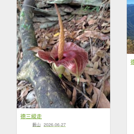
德三縱走
藪山
2026-06-27