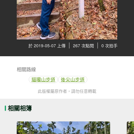
於 2019-05-07 上傳
267 次點閱
0 次拍手
相關路線
貓囒山步道
後尖山步道
此版權屬原作者，請勿任意轉載
相關相簿