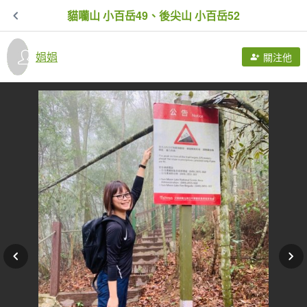
貓囒山 小百岳49、後尖山 小百岳52
娟娟
關注他