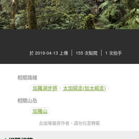
於 2019-04-13 上傳
155 次點閱
1 次拍手
相關路線
加羅湖步道
太加縱走(加太縱走)
相關山岳
加羅山
此版權屬原作者，請勿任意轉載