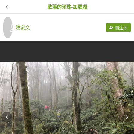
散落的珍珠-加羅湖
陳家文
關注他