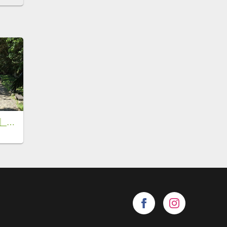
《苗栗》清涼步道｜ 南庄蓬萊溪護魚步道及四十二份坪步道20260621