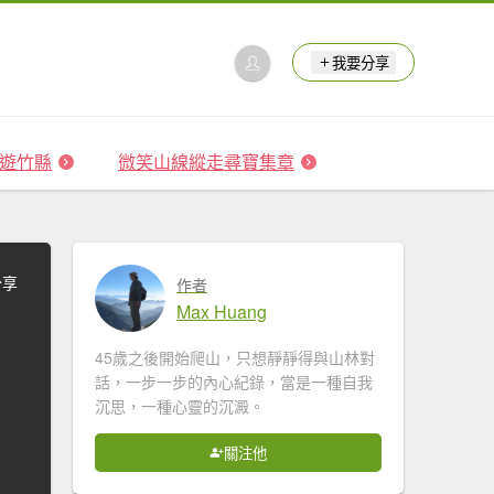
我要分享
 森遊竹縣
微笑山線縱走尋寶集章
分享
作者
Max Huang
45歲之後開始爬山，只想靜靜得與山林對
話，一步一步的內心紀錄，當是一種自我
沉思，一種心靈的沉澱。
關注他