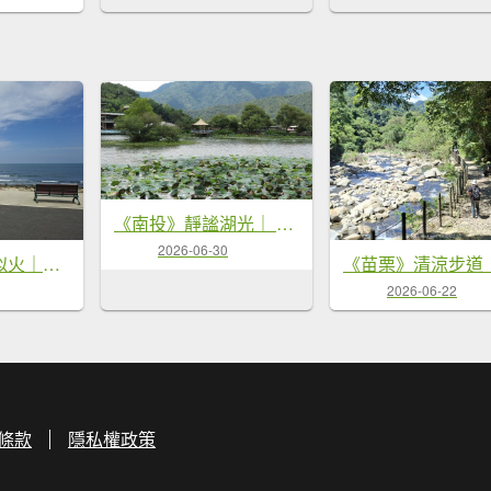
《南投》靜謐湖光｜ 埔里鯉魚潭環潭8字繞20260629
2026-06-30
《桃園》驕陽似火｜永安北岸濱海步道20260725
2026-06-22
條款
隱私權政策