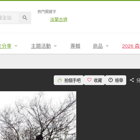
熱門關鍵字
淡蘭古道
友分享
主題活動
專輯
商品
2026
拍個手吧
收藏
檢舉