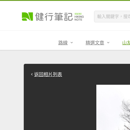
路線
精選文章
山
返回相片列表