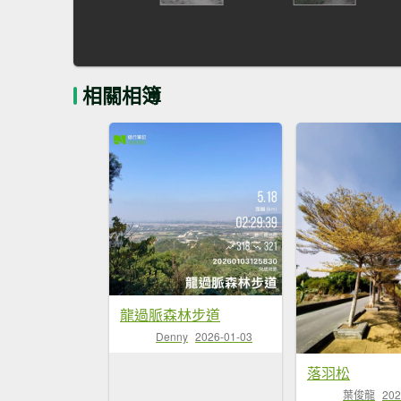
相關相簿
龍過脈森林步道
Denny
2026-01-03
落羽松
葉俊龍
202