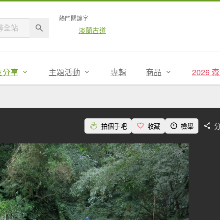
熱門關鍵字
淡蘭古道
友分享
主題活動
專輯
商品
2026
拍個手吧
收藏
檢舉