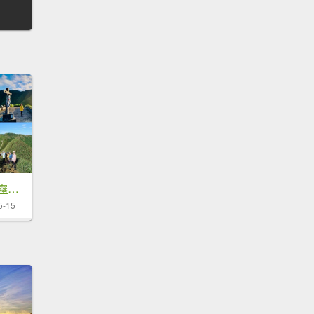
朝聖抹茶 Day 2 晨霧抹茶山色走訪三角崙山/小百岳#83
5-15