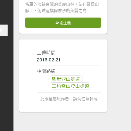
當車的浪跡台灣的美麗山林，站在脊樑山
脈上，俯瞰這福爾摩沙的美麗之島。
關注他
上傳時間
2016-02-21
相關路線
聖母登山步道
三角崙山登山步道
此版權屬原作者，請勿任意轉載