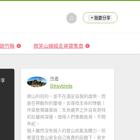
我要分享
 森遊竹縣
微笑山線縱走尋寶集章
作者
分享
Straybirds
爬山的目的，並不在滿足自我的虛榮，而
是在帶動你的靈魂，去尋找生命的悸動！
作家詹偉雄曾說：生命邊界之外自有奇特
的壯麗與深邃，值得人們勇敢追尋，不問
年紀。
個人雖然沒有過人的登山技能及體力，但
希望在登山安全自己負責的前題下，安步