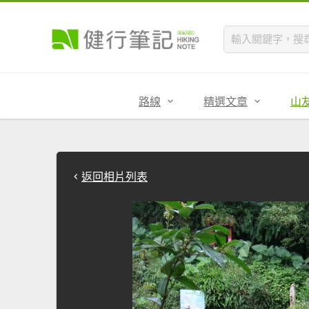
路線
精選文章
山
返回相片列表