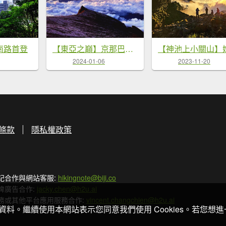
南路首登
【東亞之巔】京那巴魯山
2024-01-06
2023-11-20
條款
隱私權政策
記合作與網站客服:
hikingnote@biji.co
牌廣告合作:
jacky.chen@h2u.ai
務或其他平台應用服務合作:
vincent.changchien@h2u.ai
關資料。繼續使用本網站表示您同意我們使用 Cookies。若您