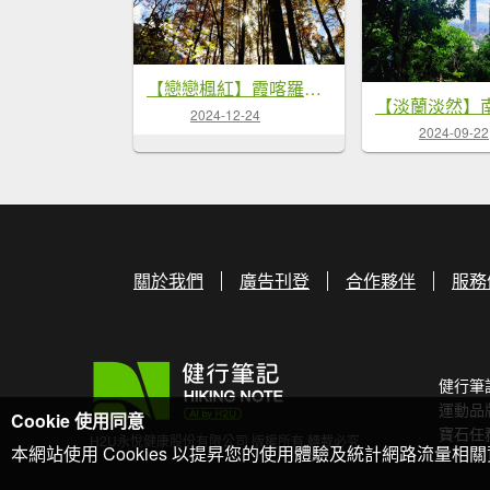
【戀戀楓紅】霞喀羅賞楓行
【淡蘭淡然】
2024-12-24
2024-09-22
關於我們
廣告刊登
合作夥伴
服務
健行筆
運動品
Cookie 使用同意
寶石任
H2U永悅健康股份有限公司 版權所有 轉載必究
本網站使用 Cookies 以提昇您的使用體驗及統計網路流量相