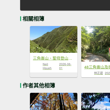
相關相簿
三角崙山、聖母登山（抹茶山）步道
Neil
2026-06-
48三角崙山及
Hsueh
01
林正誼
202
作者其他相簿