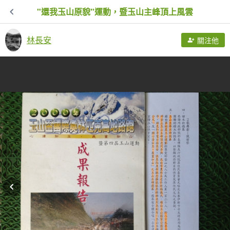
"還我玉山原貌"運動，暨玉山主峰頂上風雲
林長安
關注他