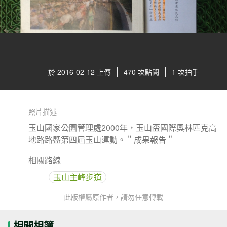
於 2016-02-12 上傳
470 次點閱
1 次拍手
照片描述
玉山國家公園管理處2000年，玉山盃國際奧林匹克高
地路路䀈第四屆玉山運動。＂成果報告＂
相關路線
玉山主峰步道
此版權屬原作者，請勿任意轉載
相關相簿