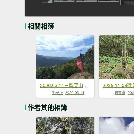
相關相簿
2026.03.14－微笑山線：【五分山系】
張立賓
202
獅子座
2026-03-14
作者其他相簿