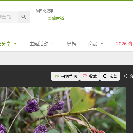
熱門關鍵字
淡蘭古道
友分享
主題活動
專輯
商品
2026
拍個手吧
收藏
檢舉