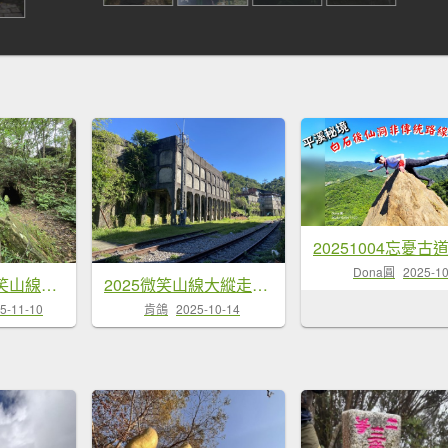
Dona圓
2025-10
2025-11-08微笑山線：【五分山系】菁桐煤礦段
2025微笑山線大縱走尋寶集章任務-Ep.10【五分山系】菁桐煤礦段｜石筍尖 ×
5-11-10
肯鴿
2025-10-14