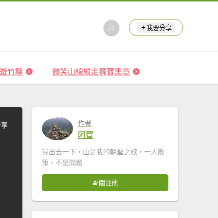
我要分享
 森遊竹縣
微笑山線縱走尋寶集章
作者
分享
阿寶
我出去一下，山是我的朝聖之旅，一人散
策，不是問題
關注他