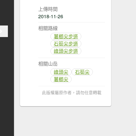
上傳時間
2018-11-26
相關路線
薯榔尖步道
石筍尖步道
峰頭尖步道
相關山岳
峰頭尖
石筍尖
薯榔尖
此版權屬原作者，請勿任意轉載