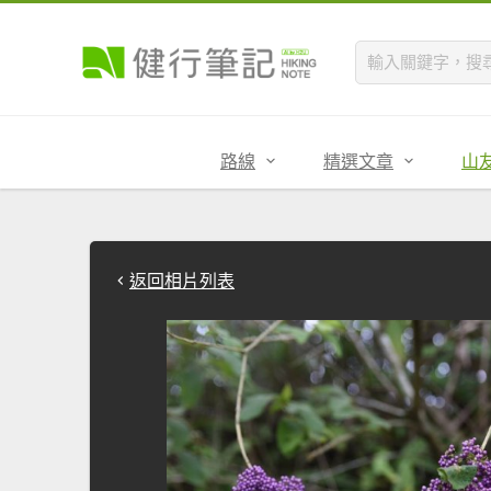
路線
精選文章
山
返回相片列表