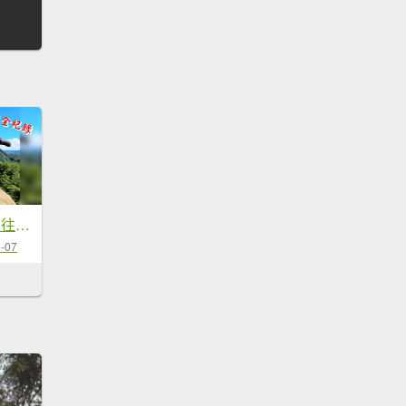
20251004忘憂古道往白石後仙洞由東勢格古道走到平溪國中
-07