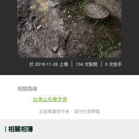
於 2018-11-26 上傳
134 次點閱
0 次拍手
相關路線
台灣山毛櫸步道
此版權屬原作者，請勿任意轉載
相關相簿