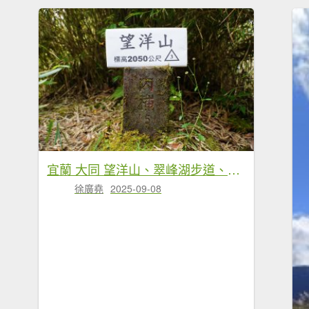
宜蘭 大同 望洋山、翠峰湖步道、山毛櫸步道
徐廣堯
2025-09-08