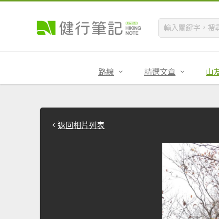
路線
精選文章
山
返回相片列表