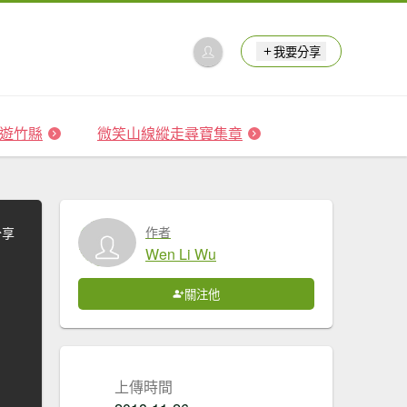
我要分享
 森遊竹縣
微笑山線縱走尋寶集章
作者
分享
Wen Li Wu
關注他
上傳時間