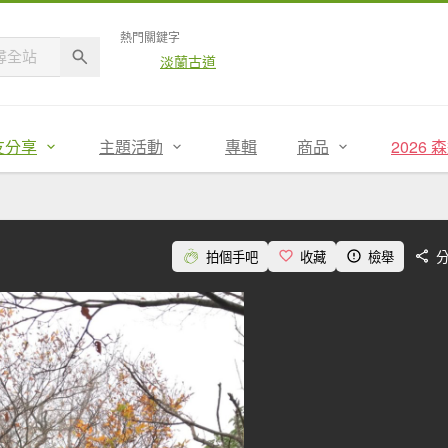
熱門關鍵字
淡蘭古道
友分享
主題活動
專輯
商品
2026
拍個手吧
收藏
檢舉