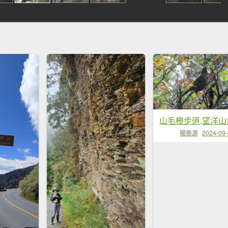
山毛櫸步道,望洋山
楊振源
2024-09