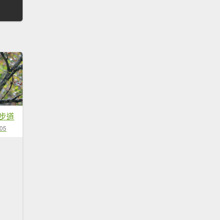
步道
-05