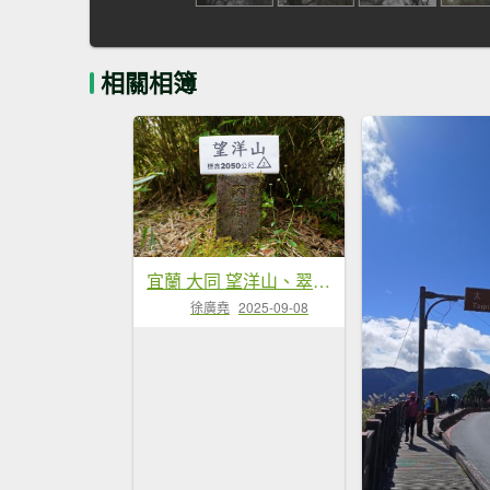
相關相簿
宜蘭 大同 望洋山、翠峰湖步道、山毛櫸步道
徐廣堯
2025-09-08