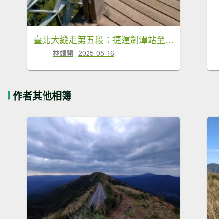
臺北大縱走第五段：捷運劍潭站至碧山巖（劍潭支線）
林靖開
2025-05-16
作者其他相簿