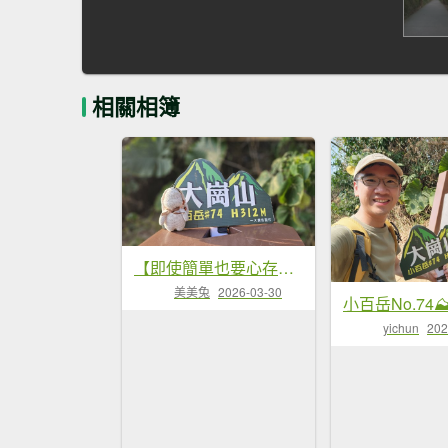
相關相簿
【即使簡單也要心存敬畏！】小百岳#074-大崗山、盤龍峽谷一線天O繞。
美美兔
2026-03-30
小百岳No.74
yichun
202