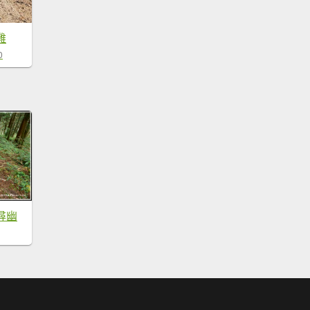
雞
0
尋幽