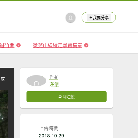
我要分享
 森遊竹縣
微笑山線縱走尋寶集章
作者
分享
漢堡
關注他
上傳時間
2018-10-29