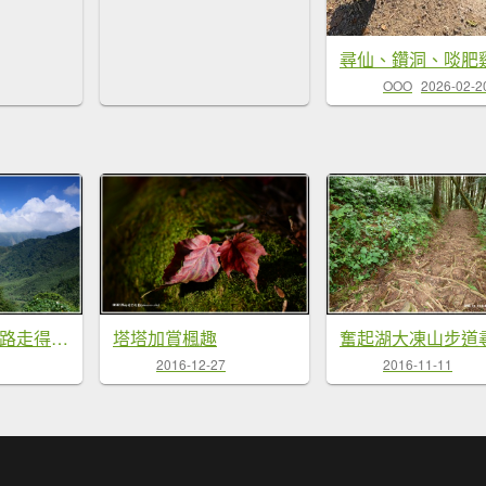
尋仙、鑽洞、啖肥
OOO
2026-02-2
20181016十字路走得恩亞納O形環線
塔塔加賞楓趣
奮起湖大凍山步道
2016-12-27
2016-11-11