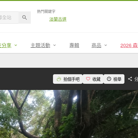
熱門關鍵字
淡蘭古道
友分享
主題活動
專輯
商品
2026
拍個手吧
收藏
檢舉