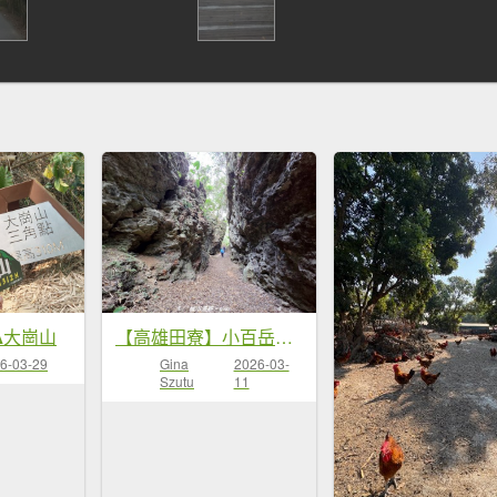
⛰大崗山
【高雄田寮】小百岳大崗山x大崗山磐龍峽谷步道
6-03-29
Gina
2026-03-
Szutu
11