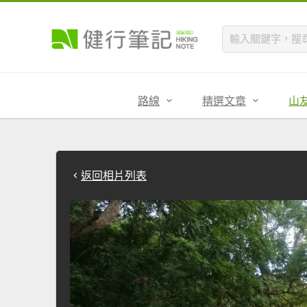
路線
精選文章
山
返回相片列表