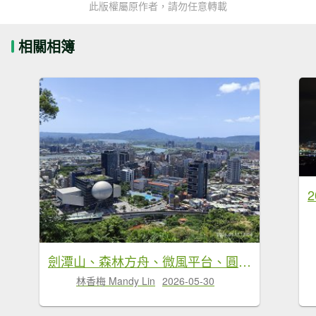
此版權屬原作者，請勿任意轉載
相關相簿
劍潭山、森林方舟、微風平台、圓山水神社、劍潭公園、八二三砲戰紀念公園
林香梅 Mandy Lin
2026-05-30