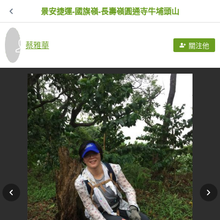
景安捷運-國旗嶺-長壽嶺圓通寺牛埔頭山
蔡雅華
關注他