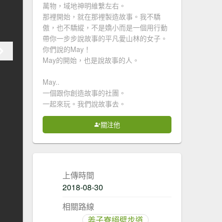
萬物，域地神明維繫左右。
那裡開始，就在那裡製造故事。我不驕
傲，也不驕縱，不是嬌小而是一個用行動
帶你一步步說故事的平凡愛山林的女子。
你們說的May！
May的開始，也是說故事的人。
May..
一個跟你創造故事的社團。
一起來玩。我們說故事去。
關注他
上傳時間
2018-08-30
相關路線
姜子寮絕壁步道