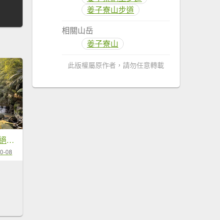
姜子寮山步道
相關山岳
姜子寮山
此版權屬原作者，請勿任意轉載
2025/02/17 姜子寮絕壁瀑布 姜子寮山
0-08