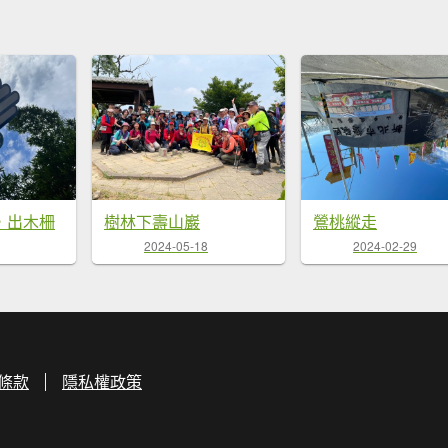
，出木柵
樹林下壽山巖
鶯桃縱走
2024-05-18
2024-02-29
條款
隱私權政策