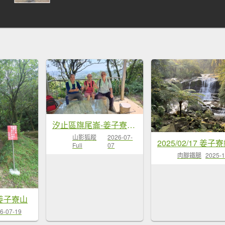
汐止區旗尾崙-姜子寮瀑布-姜子寮絕壁
山影狐蹤
2026-07-
Fuli
07
肉腳鐵腿
2025-1
8－姜子寮山
6-07-19