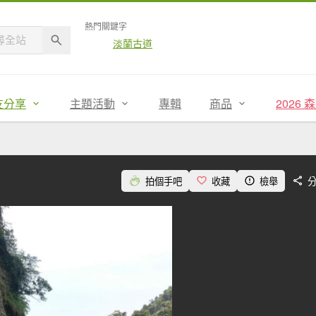
熱門關鍵字
淡蘭古道
友分享
主題活動
專輯
商品
2026
拍個手吧
收藏
檢舉