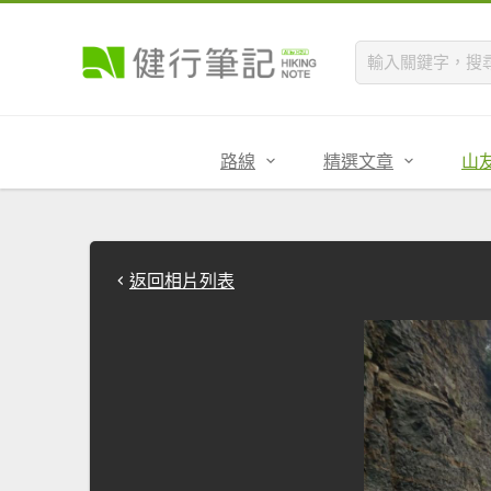
路線
精選文章
山
返回相片列表