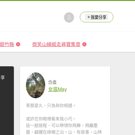
我要分享
 森遊竹縣
微笑山線縱走尋寶集章
分享
作者
女眉May
等那麼久，只為與你相遇。
或許在你眼裡看來我小巧。
這一趟旅程，可以帶領你飛舞，飛離塵
囂，翩躚在綠帽之沿。山，有故事，山林