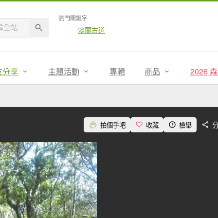
熱門關鍵字
淡蘭古道
友分享
主題活動
專輯
商品
2026
拍個手吧
收藏
檢舉