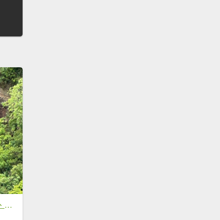
南勢坑山、鑽石峰、人面頭山、獅公髻尾山O走