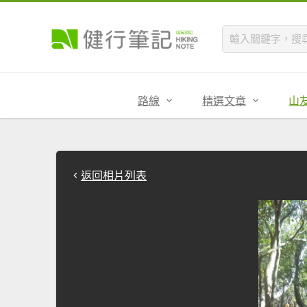
路線
精選文章
山
返回相片列表