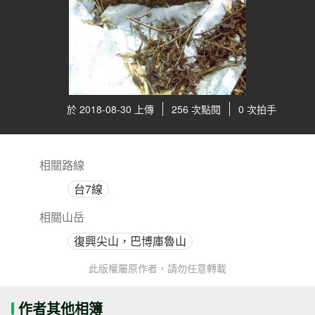
於 2018-08-30 上傳
256 次點閱
0 次拍手
相關路線
台7線
相關山岳
復興尖山，巴博庫魯山
此版權屬原作者，請勿任意轉載
作者其他相簿