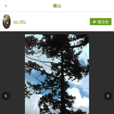
稜山
lan Wu
關注他