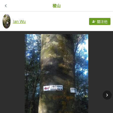
稜山
lan Wu
關注他