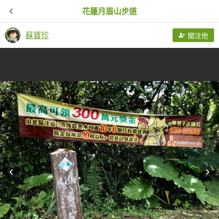
花蓮月眉山步道
蘇寶珍
關注他