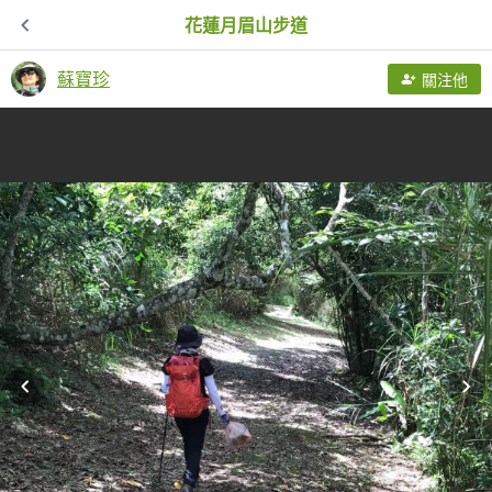
花蓮月眉山步道
蘇寶珍
關注他