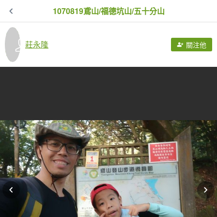
1070819鳶山/福德坑山/五十分山
莊永隆
關注他