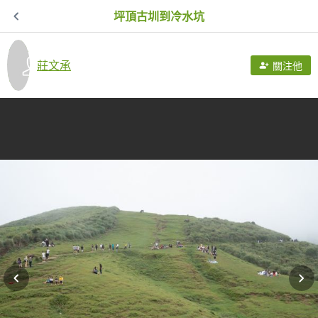
坪頂古圳到冷水坑
莊文承
關注他