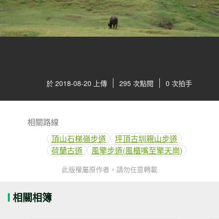
於 2018-08-20 上傳
295 次點閱
0 次拍手
相關路線
頂山石梯嶺步道
坪頂古圳親山步道
荷蘭古道
風擎步道(風櫃嘴至擎天崗)
此版權屬原作者，請勿任意轉載
相關相簿