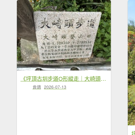
《坪頂古圳步道O形縱走｜大崎頭梯田、竹林秘境，夏日最涼的水圳步道》
肯鴿
2026-07-13