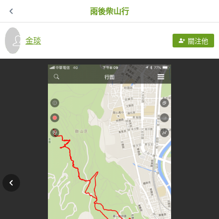
雨後柴山行
金琰
關注他