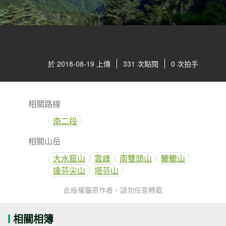
於 2018-08-19 上傳
331 次點閱
0 次拍手
相關路線
南二段
相關山岳
大水窟山
雲峰
南雙頭山
轆轆山
達芬尖山
塔芬山
此版權屬原作者，請勿任意轉載
相關相簿