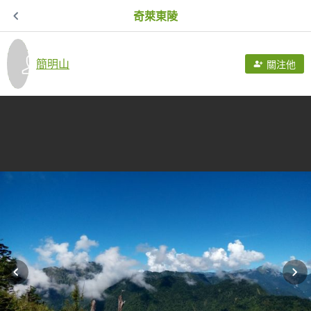
奇萊東陵
簡明山
關注他