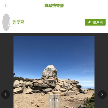
雪翠快樂腳
翁愛習
關注他